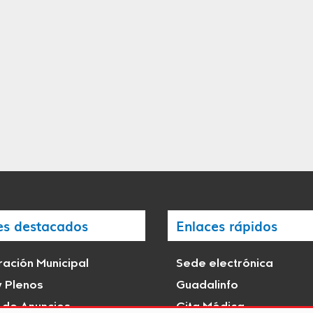
es destacados
Enlaces rápidos
ación Municipal
Sede electrónica
y Plenos
Guadalinfo
 de Anuncios
Cita Médica