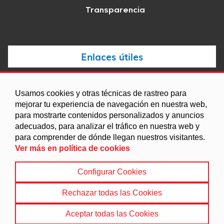
Transparencia
Enlaces útiles
Noticias
Usamos cookies y otras técnicas de rastreo para
Agenda
mejorar tu experiencia de navegación en nuestra web,
para mostrarte contenidos personalizados y anuncios
Ordenanzas
adecuados, para analizar el tráfico en nuestra web y
Entidades y asociaciones
para comprender de dónde llegan nuestros visitantes.
Ver más en política de cookies
Configurar Cookies
Aviso legal
|
Política de Cookies
|
Accesibilidad
|
Protección de Datos
|
Mapa Web
Rechazar todas las Cookies
© 2022 Ayuntamiento de Campotéjar
Aceptar todas las Cookies